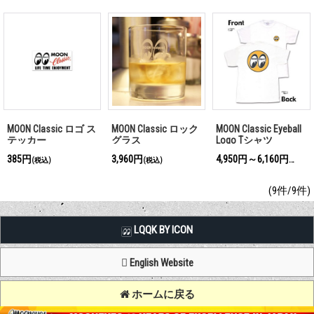
MOON Classic ロゴ ス
MOON Classic ロック
MOON Classic Eyeball
テッカー
グラス
Logo Tシャツ
385円
3,960円
4,950円～6,160円
(税込)
(税込)
(税込)
(9件/9件)
LQQK BY ICON
English Website
ホームに戻る