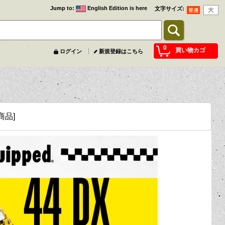
Jump to
:
English Edition is here
文字サイズ
:
0
買い物カゴ
ログイン
新規登録はこちら
新商品
]