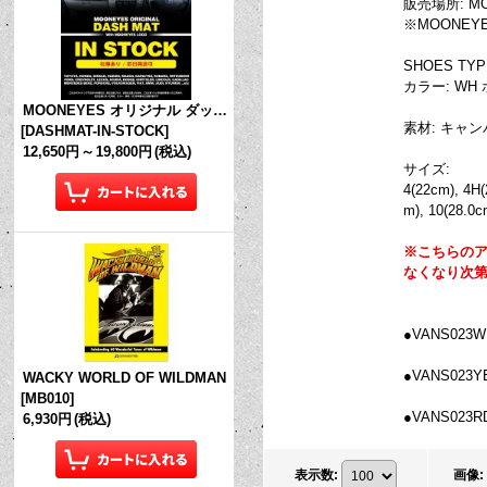
販売場所: MOON
※MOONEY
SHOES TYP
カラー: WH
MOONEYES オリジナル ダッシュマット (in Stock!)
素材: キャン
[
DASHMAT-IN-STOCK
]
12,650円
～
19,800円
(税込)
サイズ:
4(22cm), 4H(
m), 10(28.0c
※こちらのア
なくなり次
●VANS023WH
●VANS023YE
WACKY WORLD OF WILDMAN
[
MB010
]
●VANS023RD
6,930円
(税込)
表示数
:
画像
: