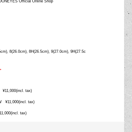
YES Official Online Shop
5cm), 8(26.0cm), 8H(26.5cm), 9(27.0cm), 9H(27.5c
。
,000(incl. tax)
1,000(incl. tax)
00(incl. tax)