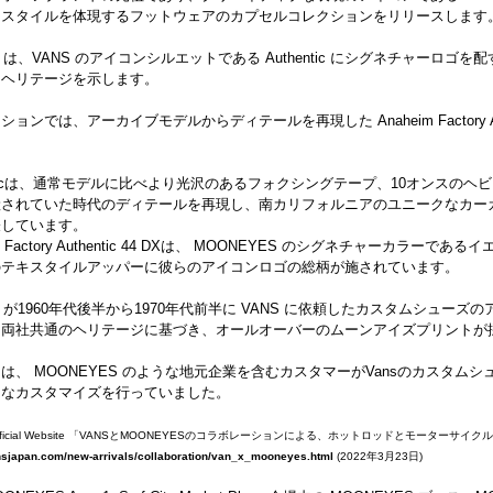
なスタイルを体現するフットウェアのカプセルコレクションをリリースします
ES は、VANS のアイコンシルエットである Authentic にシグネチャー
とヘリテージを示します。
ョンでは、アーカイブモデルからディテールを再現した Anaheim Factory Au
enticは、通常モデルに比べより光沢のあるフォクシングテープ、10オンスの
されていた時代のディテールを再現し、南カリフォルニアのユニークなカーカル
表しています。
im Factory Authentic 44 DXは、 MOONEYES のシグネチャー
のテキスタイルアッパーに彼らのアイコンロゴの総柄が施されています。
ES が1960年代後半から1970年代前半に VANS に依頼したカスタムシュー
る両社共通のヘリテージに基づき、オールオーバーのムーンアイズプリントが
S は、 MOONEYES のような地元企業を含むカスタマーがVansのカスタ
的なカスタマイズを行っていました。
N Official Website 「VANSとMOONEYESのコラボレーションによる、ホットロッドとモータ
nsjapan.com/new-arrivals/collaboration/van_x_mooneyes.html
(2022年3月23日)