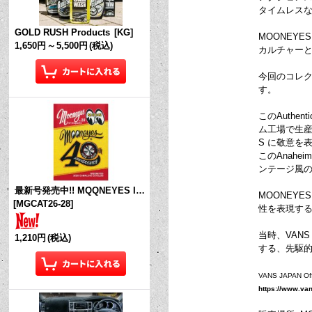
タイムレス
GOLD RUSH Products
[
KG
]
MOONEY
1,650円
～
5,500円
(税込)
カルチャー
今回のコレクシ
す。
このAuth
ム工場で生産
S に敬意を
このAnahe
ンテージ風
最新号発売中!! MQQNEYES International Magazine No.28 2026
MOONEY
[
MGCAT26-28
]
性を表現す
当時、VAN
1,210円
(税込)
する、先駆
VANS JAPA
https://www.va