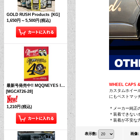
GOLD RUSH Products
[
KG
]
1,650円
～
5,500円
(税込)
WHEEL CAPS 
最新号発売中!! MQQNEYES International Magazine No.28 2026
カスタムホイー
[
MGCAT26-28
]
にもベストマッ
1,210円
(税込)
＊メーカー純正
＊装着できない
＊装着が不安な
表示数
:
画像
: