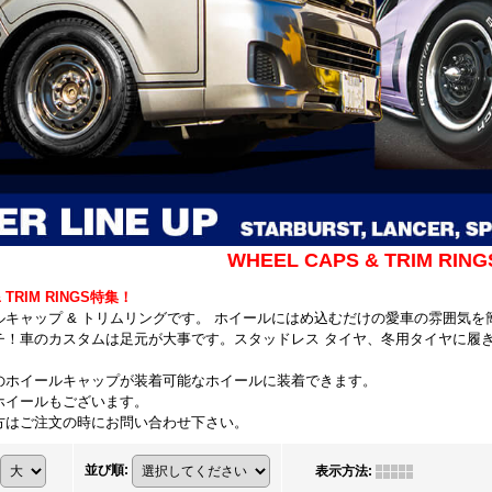
WHEEL CAPS & TRIM RING
& TRIM RINGS特集！
ルキャップ & トリムリングです。 ホイールにはめ込むだけの愛車の雰囲気を
チ！車のカスタムは足元が大事です。スタッドレス タイヤ、冬用タイヤに履
のホイールキャップが装着可能なホイールに装着できます。
ホイールもございます。
方はご注文の時にお問い合わせ下さい。
並び順
:
表示方法
: