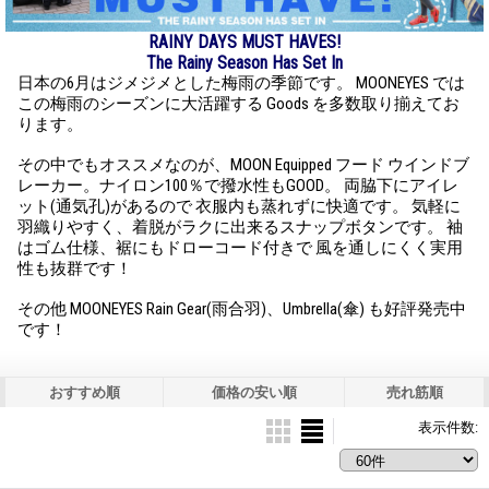
RAINY DAYS MUST HAVES!
The Rainy Season Has Set In
日本の6月はジメジメとした梅雨の季節です。 MOONEYES では
この梅雨のシーズンに大活躍する Goods を多数取り揃えてお
ります。
その中でもオススメなのが、MOON Equipped フード ウインドブ
レーカー。ナイロン100％で撥水性もGOOD。 両脇下にアイレ
ット(通気孔)があるので 衣服内も蒸れずに快適です。 気軽に
羽織りやすく、着脱がラクに出来るスナップボタンです。 袖
はゴム仕様、裾にもドローコード付きで 風を通しにくく実用
性も抜群です！
その他 MOONEYES Rain Gear(雨合羽)、Umbrella(傘) も好評発売中
です！
おすすめ順
価格の安い順
売れ筋順
表示件数
: