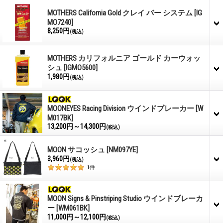
MOTHERS California Gold クレイ バー システム
[IG
MO7240]
8,250円
(税込)
MOTHERS カリフォルニア ゴールド カーウォッ
シュ
[IGMO5600]
1,980円
(税込)
MOONEYES Racing Division ウインドブレーカー
[W
M017BK]
13,200円～14,300円
(税込)
MOON サコッシュ
[NM097YE]
3,960円
(税込)
1
件
MOON Signs & Pinstriping Studio ウインドブレーカ
ー
[WM061BK]
11,000円～12,100円
(税込)