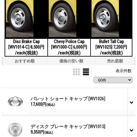
Disc Brake Cap
Chevy Police Cap
Bullet Tall Cap
[WV1014-C] 8,500円
[WV1000-C] 6,000円
[WV1025] 7,200円
/each(税抜)
/each(税抜)
/each(税抜)
おすすめ順
価格の安い順
売れ筋順
表示件数
:
バレット ショート キャップ
[WV1026]
17,600円
(税込)
ディスク ブレーキ キャップ
[WV1015]
9,350円
(税込)