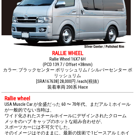
RALLIE WHEEL
Rallie Wheel 16X7 6H
(PCD 139.7 / Offset +38mm)
カラー: ブラックセンター ポリッシュリム / シルバーセンター ポ
リッシュリム
[SRA167638] 28,000円 /each(税抜)
装着車両 200系 Hiace
Rallie wheel
USA Muscle Car が全盛だった 60 〜 70年代、まだアルミホイール
が一般的でない当時は、
ワイド化されたスチールホイールにデザインされたクローム
メッキのハブ キャップのホットな組み合わせが、
スポーツカーには不可欠でした。
そのイメージはそのままに、最新の技術で 1ピースアルミホイ