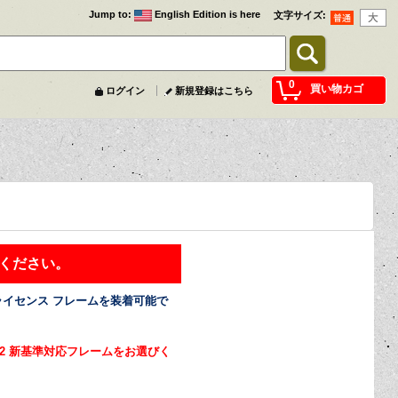
Jump to
:
English Edition is here
文字サイズ
:
0
買い物カゴ
ログイン
新規登録はこちら
ください。
ライセンス フレームを装着可能で
62 新基準対応フレームをお選びく