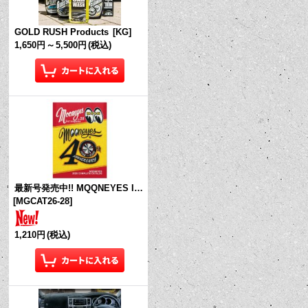
GOLD RUSH Products
[
KG
]
1,650円
～
5,500円
(税込)
最新号発売中!! MQQNEYES International Magazine No.28 2026
[
MGCAT26-28
]
1,210円
(税込)