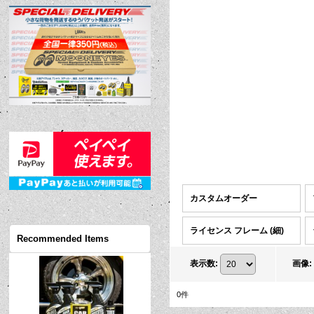
カスタムオーダー
ライセンス フレーム (細)
Recommended Items
表示数
:
画像
:
0
件