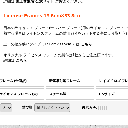
詳細は
国土交通省 公式サイト
ご確認ください。
License Frames 19.6cm×33.8cm
日本のライセンス プレート(ナンバー プレート)用のライセンス プレート
着する場合はライセンスフレームの封印部分をカットする事により取り付
上下の幅が狭いタイプ（17.0cm×33.5cm ）は
こちら
オリジナル ライセンス フレームの製作は1枚からご注文頂けます。
詳細は
こちら
フレーム (全商品)
新基準対応フレーム
レイズド ロゴ フ
ライセンス フレーム (太)
スチール製
USサイズ
並び順
:
表示方法
: