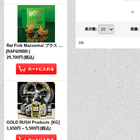
表示数
:
画像
:
0
件
Rat Fink Mazooma! ブラス リング
[
RAF609BR-
]
29,700円
(税込)
GOLD RUSH Products
[
KG
]
1,650円
～
5,500円
(税込)