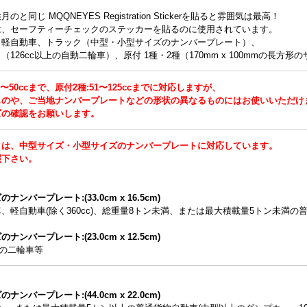
のと同じ MQQNEYES Registration Stickerを貼ると雰囲気は最高！
は、セーフティーチェックのステッカーを貼るのに使用されています。
、軽自動車、トラック（中型・小型サイズのナンバープレート）、
（126cc以上の自動二輪車）、原付 1種・2種（170mm x 100mmの長
〜50ccまで、原付2種:51〜125ccまでに対応しますが、
ものや、ご当地ナンバープレートなどの形状の異なるものにはお使いいただけ
ズの確認をお願いします。
クは、中型サイズ・小型サイズのナンバープレートに対応しています。
照下さい。
ナンバープレート:(33.0cm x 16.5cm)
、軽自動車(除く360cc)、総重量8トン未満、または最大積載量5トン未満の
ナンバープレート:(23.0cm x 12.5cm)
上の二輪車等
ナンバープレート:(44.0cm x 22.0cm)