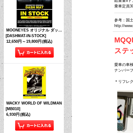
総重量8ト
乗車定員3
参考：国土
http://www
MOONEYES オリジナル ダッシュマット (in Stock!)
[
DASHMAT-IN-STOCK
]
MQQ
12,650円
～
19,800円
(税込)
ステ
愛車の車検
ナンバープ
＊リフレ
WACKY WORLD OF WILDMAN
[
MB010
]
6,930円
(税込)