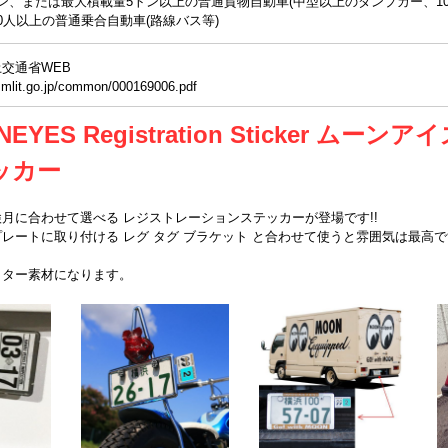
ン、または最大積載量5トン以上の普通貨物自動車(中型以上のダンプカー、10
0人以上の普通乗合自動車(路線バス等)
交通省WEB
.mlit.go.jp/common/000169006.pdf
NEYES Registration Sticker ム
ッカー
月に合わせて選べる レジストレーションステッカーが登場です!!
レートに取り付ける レグ タグ ブラケット と合わせて使うと雰囲気は最高です
クター素材になります。