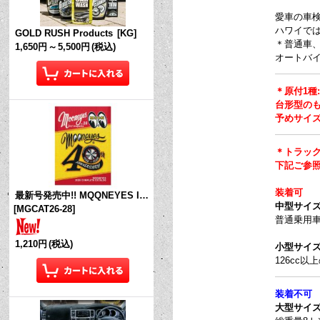
愛車の車検月
ハワイで
GOLD RUSH Products
[
KG
]
＊普通車
1,650円
～
5,500円
(税込)
オートバイ
＊原付1種:
台形型の
予めサイ
＊トラッ
下記ご参
装着可
最新号発売中!! MQQNEYES International Magazine No.28 2026
中型サイズの
[
MGCAT26-28
]
普通乗用車
1,210円
(税込)
小型サイズの
126cc以
装着不可
大型サイズの