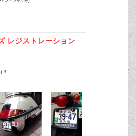
トントラック等)、
ーンアイズ レジストレーション
!!