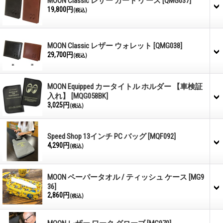
MOON Classic レザー カード ケース
[QMG037]
19,800円
(税込)
MOON Classic レザー ウォレット
[QMG038]
29,700円
(税込)
MOON Equipped カータイトル ホルダー 【車検証
入れ】
[MQG058BK]
3,025円
(税込)
Speed Shop 13インチ PC バッグ
[MQF092]
4,290円
(税込)
MOON ペーパータオル / ティッシュ ケース
[MG9
36]
2,860円
(税込)