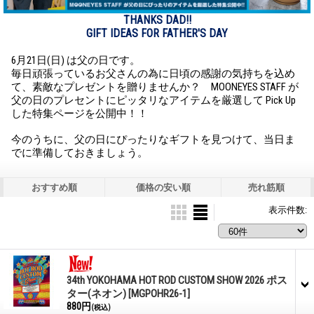
THANKS DAD!!
GIFT IDEAS FOR FATHER'S DAY
6月21日(日) は父の日です。
毎日頑張っているお父さんの為に日頃の感謝の気持ちを込め
て、素敵なプレゼントを贈りませんか？ MOONEYES STAFF が
父の日のプレセントにピッタリなアイテムを厳選して Pick Up
した特集ページを公開中！！
今のうちに、父の日にぴったりなギフトを見つけて、当日ま
でに準備しておきましょう。
おすすめ順
価格の安い順
売れ筋順
表示件数
:
34th YOKOHAMA HOT ROD CUSTOM SHOW 2026 ポス
ター(ネオン)
[MGPOHR26-1]
880円
(税込)