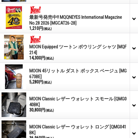
最新号発売中!! MQQNEYES International Magazine
No.28 2026
[MGCAT26-28]
1,210円
(税込)
MOON Equipped ツートン ボウリング シャツ
[MQF
214]
14,300円
(税込)
MOON 45リットル ダスト ボックス ベージュ
[MG
673BE]
5,280円
(税込)
MOON Classic レザー ウォレット スモール
[QMG0
40BK]
30,800円
(税込)
MOON Classic レザー ウォレット ロング
[QMG041
BK]
36,960円