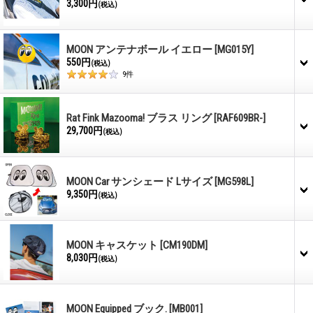
3,300円
(税込)
MOON アンテナボール イエロー
[MG015Y]
550円
(税込)
9
件
Rat Fink Mazooma! ブラス リング
[RAF609BR-]
29,700円
(税込)
MOON Car サンシェード Lサイズ
[MG598L]
9,350円
(税込)
MOON キャスケット
[CM190DM]
8,030円
(税込)
MOON Equipped ブック.
[MB001]