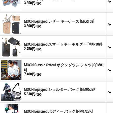
3,850円
(税込)
MOON Equipped レザー キーケース
[MKR152]
3,300円
(税込)
MOON Equipped スマートキー ホルダー
[MKR188]
2,750円
(税込)
MOON Classic Oxford ボタンダウン シャツ
[QFM01
6]
7,480円
(税込)
MOON Equipped ショルダー バッグ
[NM050BK]
5,830円
(税込)
MOON Equipped ボディー バッグ
[NM072BK]