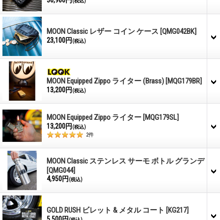
(税込)
MOON Classic レザー コイン ケース
[QMG042BK]
23,100円
(税込)
MOON Equipped Zippo ライター (Brass)
[MQG179BR]
13,200円
(税込)
MOON Equipped Zippo ライター
[MQG179SL]
13,200円
(税込)
2
件
MOON Classic ステンレス サーモ ボトル グランデ
[QMG044]
4,950円
(税込)
GOLD RUSH ビレット & メタル コート
[KG217]
5,500円
(税込)