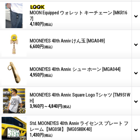
MOON Equipped ウォレット キーチェーン
[MKR16
7]
4,180円
(税込)
MOONEYES 40th Anniv けん玉
[MGA049]
6,600円
(税込)
MOONEYES 40th Anniv. シュー ホーン
[MGA044]
4,950円
(税込)
MOONEYES 40th Anniv. Square Logo Tシャツ
[TM951W
H]
3,960円～4,840円
(税込)
Std. MOONEYES 40th Anniv ライセンス プレート フ
レーム【MG058】
[MG058BK40]
1,430円
(税込)