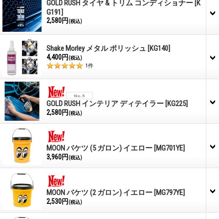
GOLD RUSH タイヤ & トリム コンディショナー
[K
G191]
2,580円
(税込)
Shake Morley メタル ポリッシュ
[KG140]
4,400円
(税込)
1
件
GOLD RUSH インテリア ディテイラー
[KG225]
2,580円
(税込)
MOON バケツ (5 ガロン) イエロー
[MG701YE]
3,960円
(税込)
MOON バケツ (2 ガロン) イエロー
[MG797YE]
2,530円
(税込)