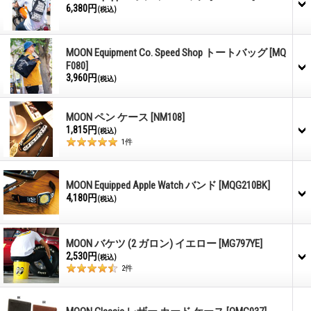
6,380円
(税込)
MOON Equipment Co. Speed Shop トートバッグ
[MQ
F080]
3,960円
(税込)
MOON ペン ケース
[NM108]
1,815円
(税込)
1
件
MOON Equipped Apple Watch バンド
[MQG210BK]
4,180円
(税込)
MOON バケツ (2 ガロン) イエロー
[MG797YE]
2,530円
(税込)
2
件