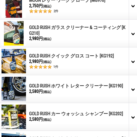
MOON レザー ワーク グローブ
[MG970]
2,750円
(税込)
2
件
GOLD RUSH ガラス クリーナー & コーティング
[K
G210]
2,980円
(税込)
GOLD RUSH クイック グロス コート
[KG192]
2,980円
(税込)
1
件
GOLD RUSH ホワイト レター クリーナー
[KG190]
2,580円
(税込)
GOLD RUSH カー ウォッシュ シャンプー
[KG202]
2,580円
(税込)