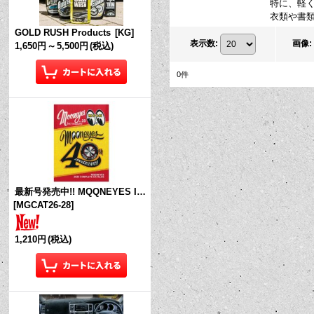
特に、軽
衣類や書類
GOLD RUSH Products
[
KG
]
表示数
:
画像
:
1,650円
～
5,500円
(税込)
0
件
最新号発売中!! MQQNEYES International Magazine No.28 2026
[
MGCAT26-28
]
1,210円
(税込)