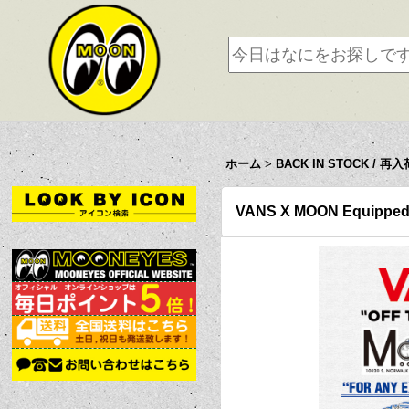
ホーム
>
BACK IN STOCK / 再入
VANS X MOON Equipped