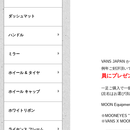
ダッシュマット
ハンドル
ミラー
VANS JAPA
例年ご好評頂いている 
ホイール & タイヤ
員にプレゼ
一足ご購入で一
ホイール キャップ
(左右はお選び頂
MOON Equipme
ホワイトリボン
※MOONEYES 
※VANS X MO
ライセンス フレーム