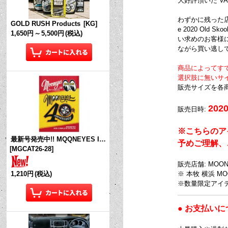
大好評頂いた VANS X
わずかに残った店頭販売
GOLD RUSH Products
[
KG
]
e 2020 Old 
1,650円
～
5,500円
(税込)
い求めのお客様には
ながら買い逃し
商品によってす
選択肢に無いサ
販売サイズを各
202
販売日時:
※こちらのア
最新号発売中!! MQQNEYES International Magazine No.28 2026
予めご理解、
[
MGCAT26-28
]
販売店舗: MOONEYE
1,210円
(税込)
※ 本牧 横浜 MO
※数量限定アイ
● お支払い