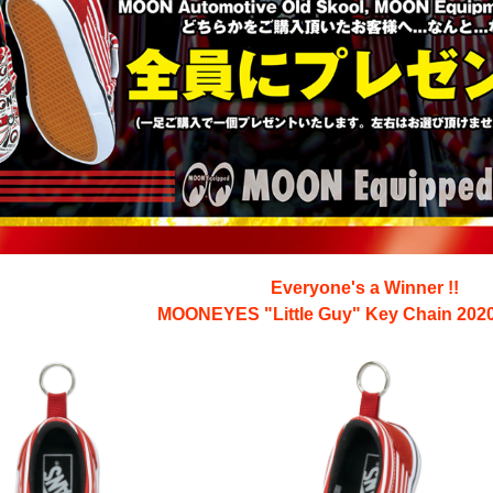
Everyone's a Winner !!
MOONEYES "Little Guy" Key Chain 2020