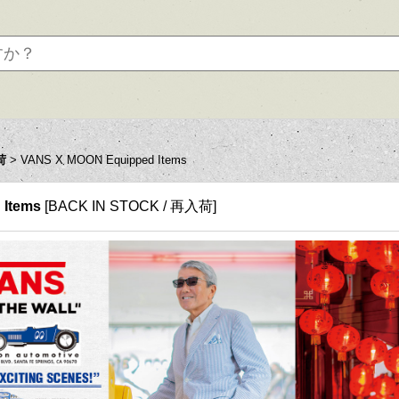
荷
>
VANS X MOON Equipped Items
 Items
[
BACK IN STOCK / 再入荷
]