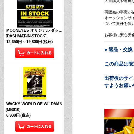
大量購入や過剰
再販売の事実が
オークションサ
ついて責任を負
MOONEYES オリジナル ダッシュマット (in Stock!)
お客様に安心安
[
DASHMAT-IN-STOCK
]
12,650円
～
19,800円
(税込)
● 返品・交
この商品は限
出荷後のサイ
すようお願い
WACKY WORLD OF WILDMAN
[
MB010
]
6,930円
(税込)