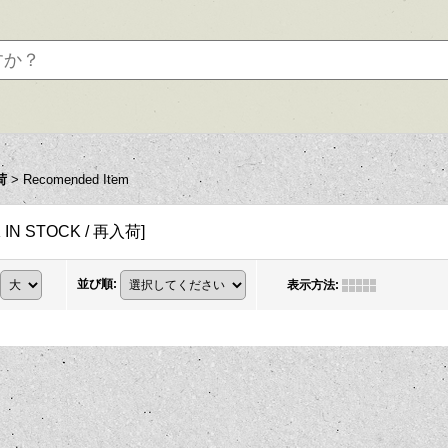
荷
>
Recomended Item
 IN STOCK / 再入荷
]
並び順
:
表示方法
: