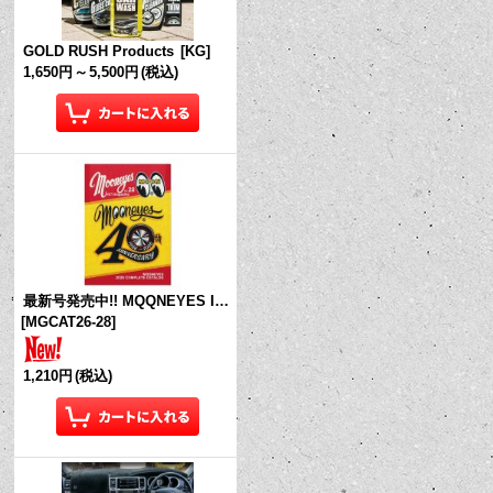
GOLD RUSH Products
[
KG
]
1,650円
～
5,500円
(税込)
最新号発売中!! MQQNEYES International Magazine No.28 2026
[
MGCAT26-28
]
1,210円
(税込)