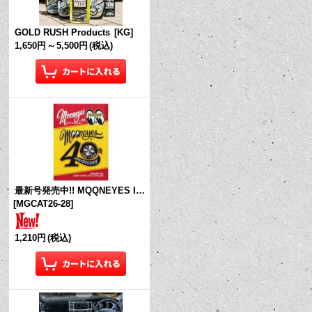
GOLD RUSH Products
[
KG
]
1,650円
～
5,500円
(税込)
最新号発売中!! MQQNEYES International Magazine No.28 2026
[
MGCAT26-28
]
1,210円
(税込)