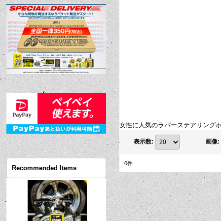
女性に人気のラバーステアリングホ
表示数
:
画像
:
0
件
Recommended Items