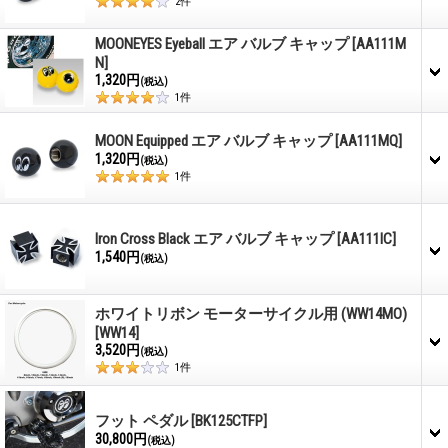
2
件
MOONEYES Eyeball エア バルブ キャップ
[AA111M
N]
1,320円
(税込)
1
件
MOON Equipped エア バルブ キャップ
[AA111MQ]
1,320円
(税込)
1
件
Iron Cross Black エア バルブ キャップ
[AA111IC]
1,540円
(税込)
ホワイトリボン モーターサイクル用 (WW14MO)
[WW14]
3,520円
(税込)
1
件
フット ペダル
[BK125CTFP]
30,800円
(税込)