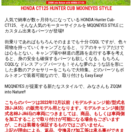
HONDA CT125 HUNTER CUB MOONEYES STYLE
人気で納車が数ヶ月待ちになっている HONDA Hunter Cub-
CT125、そんな人気のモーターサイクルを MQQNEYES STYLE に
カスタム出来るパーツが登場!!
街乗りであればもちろんそのままでも十分 CQQL ですが、色々
荷物を持っていくキャンプとなると、リアのキャリアだけで
は心もとない。キャンプ場や林道の悪路を走行する事を考え
ると、身の安全も確保するパーツも欲しくなる。もちろん
CQQLな ドレス アップ パーツも！そんな夢のような話を形に
した多数のアクセサリーをこちらで大特集。どのパーツもボ
ルトオンで装着可能なので、取り付けも Easy Easy!
MQQNEYES が提案する新たなスタイルで、みなさんも ZQQM
into Nature!!
こちらのパーツは2022年12月以前（モデルチェンジ前/型式名
2BJ-JA55）の販売モデル用となります。モデルチェンジ後(型
式名8BJ-JA65)の車両につきましては、商品、もしくは車両側
を加工することで取り付けが可能になる場合もございます
が、これは装着を保証するものではございません。
上記が理由による、返品、交換及び加工等は承る事ができま