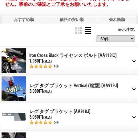
せん。事前のご確認とご了承をお願いいたします。
おすすめ順
価格の安い順
売れ筋順
表示件数
:
Iron Cross Black ライセンス ボルト
[AA113IC]
1,980円
(税込)
1
件
レグ タグ ブラケット Vertical (縦型)
[AA919J]
3,080円
(税込)
レグ タグ ブラケット
[AA918J]
3,080円
(税込)
5
件