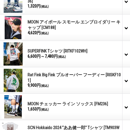
36]
1,320円
(税込)
MOON アイボール スモール エンブロイダリー キ
ャップ
[CM188]
4,620円
(税込)
SUPERFINK Tシャツ
[RITKF102WH]
6,600円～7,480円
(税込)
Rat Fink Big Fink プルオーバー フーディー
[RISKF10
1]
9,900円
(税込)
MOON チェッカー ライン ソックス
[FM236]
1,650円
(税込)
SCN Hokkaido 2024 “ああ健一郎” Tシャツ
[TM903W