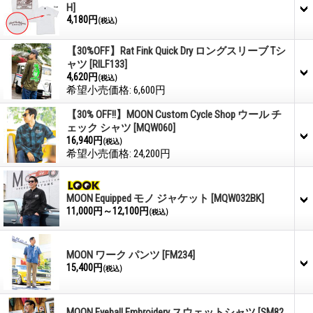
H]
4,180円
(税込)
【30%OFF】Rat Fink Quick Dry ロングスリーブ Tシ
ャツ
[RILF133]
4,620円
(税込)
希望小売価格
:
6,600円
【30% OFF!!】MOON Custom Cycle Shop ウール チ
ェック シャツ
[MQW060]
16,940円
(税込)
希望小売価格
:
24,200円
MOON Equipped モノ ジャケット
[MQW032BK]
11,000円～12,100円
(税込)
MOON ワーク パンツ
[FM234]
15,400円
(税込)
MOON Eyeball Embroidery スウェットシャツ
[SM82