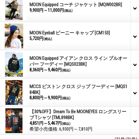
MOON Equipped コーチ ジャケット
[MQW002BR]
9,900円～11,000円
(税込)
MOON Eyeball ビーニー キャップ
[CM153]
5,720円
(税込)
MOON Equipped アイアン クロス ライン プルオー
バー フーディー
[MQS023BK]
8,360円～9,460円
(税込)
MCCS ピストン クロス ジップ フーディー
[MQS1
84BK]
8,800円～9,900円
(税込)
【30%OFF】Dream To Be MOONEYES ロングスリー
ブ Tシャツ
[TML898BK]
4,851円～5,467円
(税込)
希望小売価格
:
6,930円～7,810円