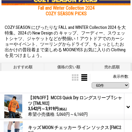
Fall and Winter Collection 2024
COZY SEASON PICKS
COZY SEASON にぴったりな FALL and WINTER Collection 2024 を大
特集。2024 の New Design の キャップ、フーディー、スウェッ
トシャツ、ジャケットなどが勢揃い！アウトドアでのカーシ
ョーやイベント、ツーリングからドライブ、ちょっとしたお
出かけの普段着まで楽しめる MOONEYES お気に入りの Clothing
を見つけましょう。
おすすめ順
価格の安い順
売れ筋順
表示件数
:
【30%OFF】MCCS Quick Dry ロングスリーブ Tシャ
ツ
[TML902]
3,542円～3,919円
(税込)
希望小売価格
:
5,060円～6,160円
キッズ MOON チェッカー ライン ソックス
[FMC2