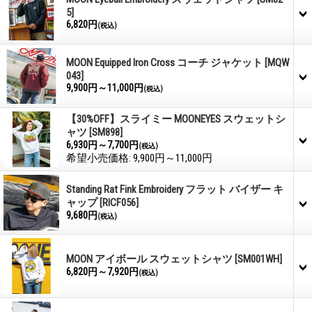
5]
6,820円
(税込)
MOON Equipped Iron Cross コーチ ジャケット
[MQW
043]
9,900円～11,000円
(税込)
【30%OFF】スライミー MOONEYES スウェットシ
ャツ
[SM898]
6,930円～7,700円
(税込)
希望小売価格
:
9,900円～11,000円
Standing Rat Fink Embroidery フラット バイザー キ
ャップ
[RICF056]
9,680円
(税込)
MOON アイボール スウェットシャツ
[SM001WH]
6,820円～7,920円
(税込)