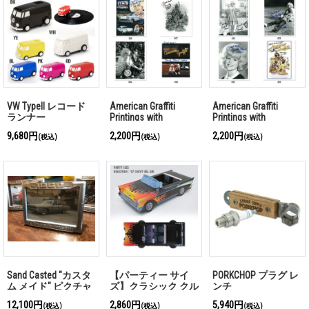
VW TypeII レコード
American Graffiti
American Graffiti
ランナー
Printings with
Printings with
Autograph (B)
Autograph (A)
9,680円
2,200円
2,200円
(税込)
(税込)
(税込)
Sand Casted "カスタ
【パーティー サイ
PORKCHOP プラグ レ
ム メイド" ピクチャ
ズ】クラシック クル
ンチ
ー フレーム
ーザー '57 シボレー
12,100円
2,860円
5,940円
(税込)
(税込)
(税込)
Hot Rod