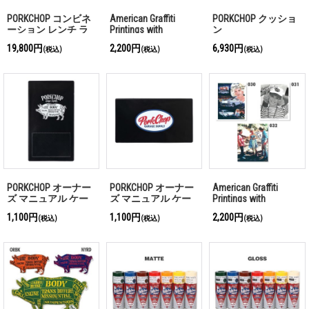
PORKCHOP コンビネ
American Graffiti
PORKCHOP クッショ
ーション レンチ ラ
Printings with
ン
ック
Autograph (K)
19,800円
2,200円
6,930円
(税込)
(税込)
(税込)
PORKCHOP オーナー
PORKCHOP オーナー
American Graffiti
ズ マニュアル ケー
ズ マニュアル ケー
Printings with
ス ポーク
ス オーバル
Autograph (J)
1,100円
1,100円
2,200円
(税込)
(税込)
(税込)