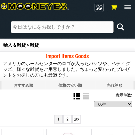
輸入 & 雑貨 > 雑貨
Import Items Goods
アメリカのホームセンターのロゴが入ったバケツや、ベティ グ
ッズ、様々な雑貨をご用意しました。ちょっと変わったプレゼ
ントをお探しの方にも最適です。
おすすめ順
価格の安い順
売れ筋順
表示件数
:
1
2
次
»