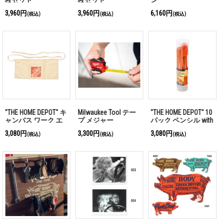
枚セット
枚セット
ン
3,960円
3,960円
6,160円
(税込)
(税込)
(税込)
"THE HOME DEPOT" キ
Milwaukee Tool テー
"THE HOME DEPOT" 10
ャンバス ワーク エ
プ メジャー
パック ペンシル with
プロン
オリジナル シャープ
3,080円
3,300円
3,080円
(税込)
(税込)
(税込)
ナー