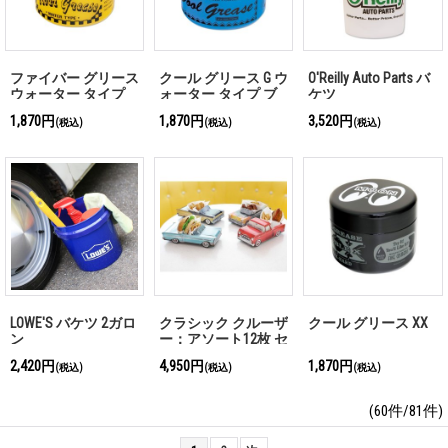
ファイバー グリース
クール グリース G ウ
O'Reilly Auto Parts バ
ウォーター タイプ
ォーター タイプ ブ
ケツ
イエロー
ルー
1,870円
1,870円
3,520円
(税込)
(税込)
(税込)
LOWE'S バケツ 2ガロ
クラシック クルーザ
クール グリース XX
ン
ー：アソート12枚 セ
ット
2,420円
4,950円
1,870円
(税込)
(税込)
(税込)
(60件/81件)