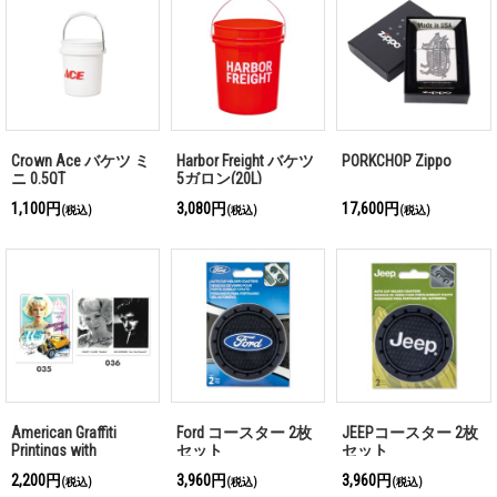
Crown Ace バケツ ミ
Harbor Freight バケツ
PORKCHOP Zippo
ニ 0.5QT
5ガロン(20L)
1,100円
3,080円
17,600円
(税込)
(税込)
(税込)
American Graffiti
Ford コースター 2枚
JEEPコースター 2枚
Printings with
セット
セット
Autograph (L)
2,200円
3,960円
3,960円
(税込)
(税込)
(税込)